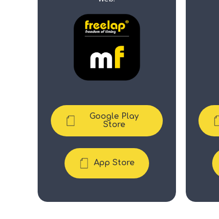
Google Play
Store
App Store