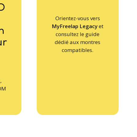
D
Orientez-vous vers
MyFreelap Legacy
et
n
consultez le guide
ur
dédié aux montres
compatibles.
,
FDM