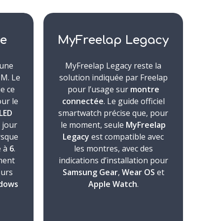
e
MyFreelap Legacy
 une
MyFreelap Legacy reste la
DM. Le
solution indiquée par Freelap
ue ce
pour l’usage sur
montre
our le
connectée
. Le guide officiel
LED
smartwatch précise que, pour
 jour
le moment, seule
MyFreelap
rsque
Legacy
est compatible avec
e à
6
.
les montres, avec des
ment
indications d’installation pour
eurs
Samsung Gear
,
Wear OS
et
dows
Apple Watch
.