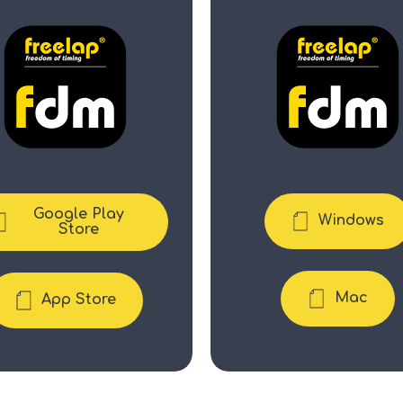
Google Play
Windows
Store
Mac
App Store