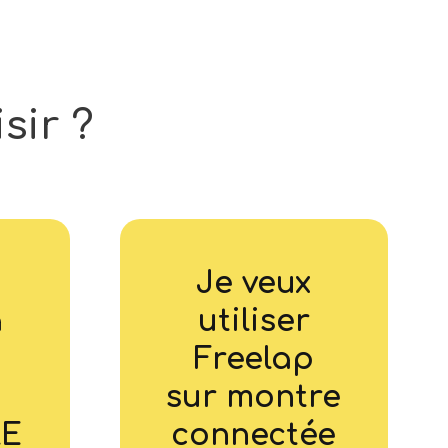
sir
?
Je veux
à
utiliser
Freelap
sur montre
LE
connectée