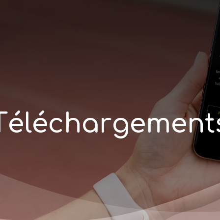
T
é
l
é
c
h
a
r
g
e
m
e
n
t