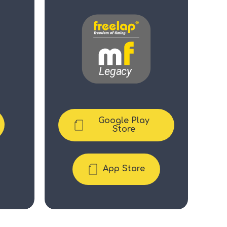
Google Play
Store
App Store