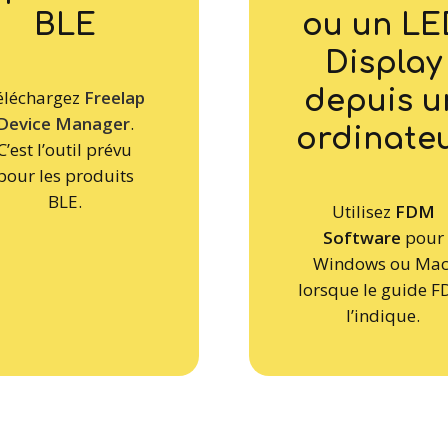
BLE
ou un LE
Display
depuis u
éléchargez
Freelap
Device Manager
.
ordinate
C’est l’outil prévu
pour les produits
BLE.
Utilisez
FDM
Software
pour
Windows ou Mac
lorsque le guide 
l’indique.