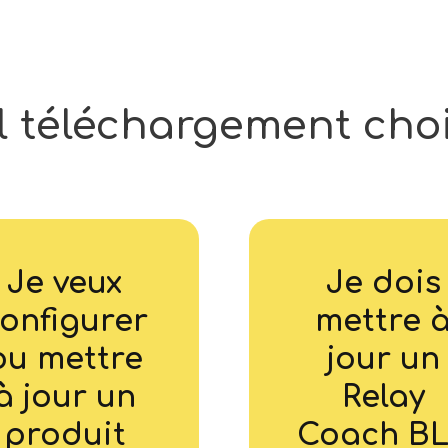
l
téléchargement
choi
Je veux
Je dois
onfigurer
mettre 
ou mettre
jour un
à jour un
Relay
produit
Coach B