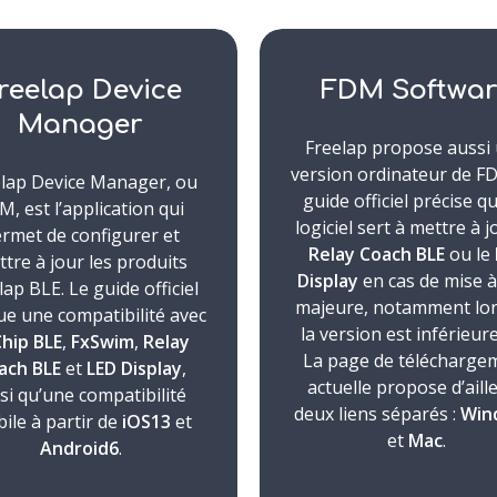
reelap Device
FDM Softwar
Manager
Freelap propose aussi
version ordinateur de F
elap Device Manager, ou
guide officiel précise q
M, est l’application qui
logiciel sert à mettre à j
rmet de configurer et
Relay Coach BLE
ou le
tre à jour les produits
Display
en cas de mise à
lap BLE. Le guide officiel
majeure, notamment lo
ue une compatibilité avec
la version est inférieur
hip BLE
,
FxSwim
,
Relay
La page de télécharge
ach BLE
et
LED Display
,
actuelle propose d’aill
si qu’une compatibilité
deux liens séparés :
Win
ile à partir de
iOS13
et
et
Mac
.
Android6
.